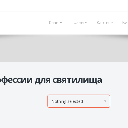
Клан
Грани
Карты
Би
фессии для святилища
Nothing selected